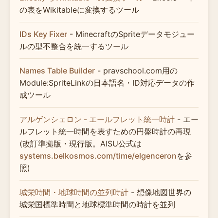
の表をWikitableに変換するツール
IDs Key Fixer
- MinecraftのSpriteデータモジュー
ルの型不整合を統一するツール
Names Table Builder
- pravschool.com用の
Module:SpriteLinkの日本語名・ID対応データの作
成ツール
アルゲンシェロン - エールフレット統一時計
- エー
ルフレット統一時間を表すための円盤時計の再現
(改訂準拠版・現行版。AISU公式は
systems.belkosmos.com/time/elgenceron
を参
照)
城栄時間・地球時間の並列時計
- 想像地図世界の
城栄国標準時間と地球標準時間の時計を並列