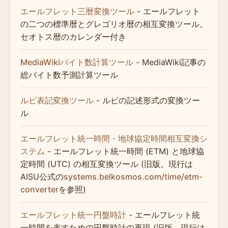
エールフレット三暦変換ツール
- エールフレット
の二つの標準暦とグレゴリオ暦の相互変換ツール。
セオトス暦のカレンダー付き
MediaWikiバイト数計算ツール
- MediaWiki記事の
総バイト数予測計算ツール
ルビ表記変換ツール
- ルビの記述形式の変換ツー
ル
エールフレット統一時間・地球協定時間相互変換シ
ステム
- エールフレット統一時間 (ETM) と地球協
定時間 (UTC) の相互変換ツール (旧版。現行は
AISU公式の
systems.belkosmos.com/time/etm-
converter
を参照)
エールフレット統一円盤時計
- エールフレット統
一時間を表すための円盤時計の再現 (旧版。現行は