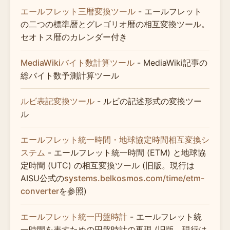
エールフレット三暦変換ツール
- エールフレット
の二つの標準暦とグレゴリオ暦の相互変換ツール。
セオトス暦のカレンダー付き
MediaWikiバイト数計算ツール
- MediaWiki記事の
総バイト数予測計算ツール
ルビ表記変換ツール
- ルビの記述形式の変換ツー
ル
エールフレット統一時間・地球協定時間相互変換シ
ステム
- エールフレット統一時間 (ETM) と地球協
定時間 (UTC) の相互変換ツール (旧版。現行は
AISU公式の
systems.belkosmos.com/time/etm-
converter
を参照)
エールフレット統一円盤時計
- エールフレット統
一時間を表すための円盤時計の再現 (旧版。現行は