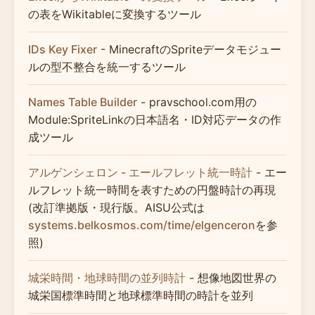
の表をWikitableに変換するツール
IDs Key Fixer
- MinecraftのSpriteデータモジュー
ルの型不整合を統一するツール
Names Table Builder
- pravschool.com用の
Module:SpriteLinkの日本語名・ID対応データの作
成ツール
アルゲンシェロン - エールフレット統一時計
- エー
ルフレット統一時間を表すための円盤時計の再現
(改訂準拠版・現行版。AISU公式は
systems.belkosmos.com/time/elgenceron
を参
照)
城栄時間・地球時間の並列時計
- 想像地図世界の
城栄国標準時間と地球標準時間の時計を並列